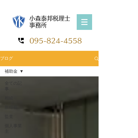
​公認会計士・税理士 小森 泰邦
​小森泰邦税理士
事務所
095-824-4558
ブログ
補助金
全ての記
事
相続
所得税
監査
個人事業
主